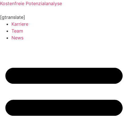
Zum
Kostenfreie Potenzialanalyse
Inhalt
springen
[gtranslate]
Karriere
Team
News